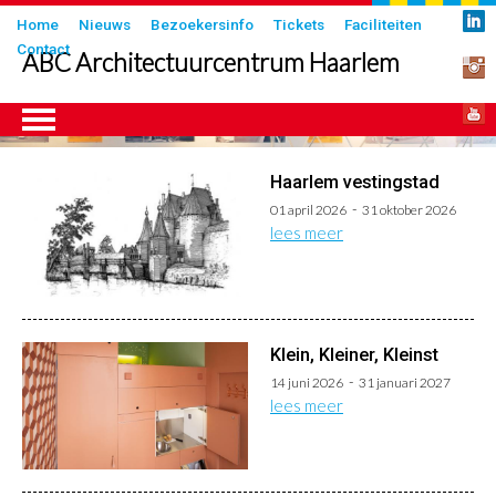
Overslaan
Submenu
Home
Nieuws
Bezoekersinfo
Tickets
Faciliteiten
en
Contact
in
ABC Architectuurcentrum Haarlem
naar
header
de
inhoud
gaan
Haarlem vestingstad
ngen
01 april 2026
31 oktober 2026
lees meer
Klein, Kleiner, Kleinst
14 juni 2026
31 januari 2027
lees meer