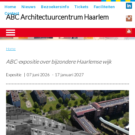
Overslaan
Submenu
Home
Nieuws
Bezoekersinfo
Tickets
Faciliteiten
en
Contact
in
ABC Architectuurcentrum Haarlem
naar
header
de
inhoud
gaan
Home
Kruimelpad
ngen
ABC-expositie over bijzondere Haarlemse wijk
Expositie
07 juni 2026
17 januari 2027