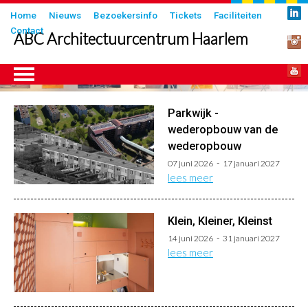
Overslaan
Submenu
Home
Nieuws
Bezoekersinfo
Tickets
Faciliteiten
en
Contact
in
ABC Architectuurcentrum Haarlem
naar
header
de
inhoud
gaan
Parkwijk -
ngen
wederopbouw van de
wederopbouw
07 juni 2026
17 januari 2027
lees meer
Klein, Kleiner, Kleinst
14 juni 2026
31 januari 2027
lees meer