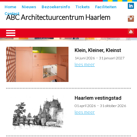
Overslaan
Submenu
Home
Nieuws
Bezoekersinfo
Tickets
Faciliteiten
en
Contact
in
ABC Architectuurcentrum Haarlem
naar
header
de
inhoud
gaan
Klein, Kleiner, Kleinst
ngen
14 juni 2026
31 januari 2027
lees meer
Haarlem vestingstad
01 april 2026
31 oktober 2026
lees meer