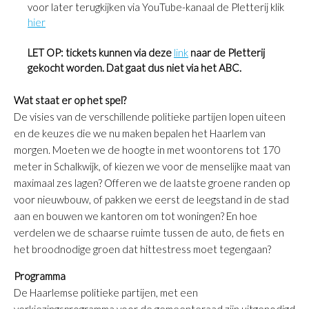
voor later terugkijken via YouTube-kanaal de Pletterij klik
hier
LET OP:
tickets kunnen via deze
link
naar de Pletterij
gekocht worden. Dat gaat dus niet via het ABC.
Wat staat er op het spel?
De visies van de verschillende politieke partijen lopen uiteen
en de keuzes die we nu maken bepalen het Haarlem van
morgen. Moeten we de hoogte in met woontorens tot 170
meter in Schalkwijk, of kiezen we voor de menselijke maat van
maximaal zes lagen? Offeren we de laatste groene randen op
voor nieuwbouw, of pakken we eerst de leegstand in de stad
aan en bouwen we kantoren om tot woningen? En hoe
verdelen we de schaarse ruimte tussen de auto, de fiets en
het broodnodige groen dat hittestress moet tegengaan?
Programma
De Haarlemse politieke partijen, met een
verkiezingsprogramma voor de gemeenteraad zijn uitgenodigd