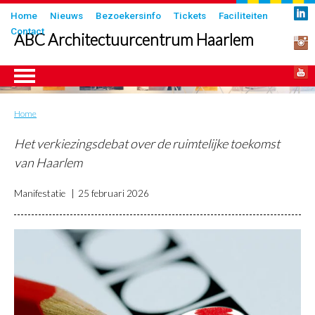
Overslaan
Submenu
Home
Nieuws
Bezoekersinfo
Tickets
Faciliteiten
en
Contact
in
ABC Architectuurcentrum Haarlem
naar
header
de
inhoud
gaan
Home
Kruimelpad
ngen
Het verkiezingsdebat over de ruimtelijke toekomst
van Haarlem
Manifestatie
25 februari 2026