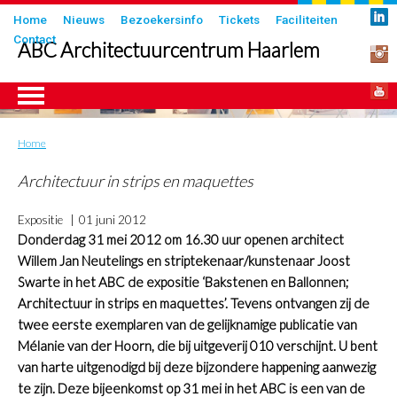
Overslaan
Submenu
Home
Nieuws
Bezoekersinfo
Tickets
Faciliteiten
en
Contact
in
ABC Architectuurcentrum Haarlem
naar
header
de
inhoud
gaan
Home
Kruimelpad
ngen
Architectuur in strips en maquettes
Expositie
01 juni 2012
Donderdag 31 mei 2012 om 16.30 uur openen architect
Willem Jan Neutelings en striptekenaar/kunstenaar Joost
Swarte in het ABC de expositie ‘Bakstenen en Ballonnen;
Architectuur in strips en maquettes’. Tevens ontvangen zij de
twee eerste exemplaren van de gelijknamige publicatie van
Mélanie van der Hoorn, die bij uitgeverij 010 verschijnt. U bent
van harte uitgenodigd bij deze bijzondere happening aanwezig
te zijn. Deze bijeenkomst op 31 mei in het ABC is een van de