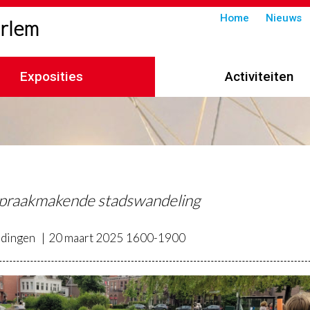
Submenu
Home
Nieuws
arlem
in
header
Exposities
Activiteiten
imelpad
praakmakende stadswandeling
idingen
20 maart 2025
1600-1900