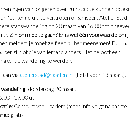
meningen van jongeren over hun stad te kunnen opte
hun 'buitengeluk' te vergroten organiseert Atelier Stad
dere stadswandeling op 20 maart van 16:00 tot ongeve
uur.
Zin om mee te gaan? Er is wel één voorwaarde om j
nen melden: je moet zelf een puber meenemen!
Dat mag
puber zijn of die van iemand anders. Het belooft een
makende wandeling te worden.
e aan via
atelierstad@haarlem.nl
(liefst vóór 13 maart).
wandeling:
donderdag 20 maart
:00 - 19:00 uur
catie:
Centrum van Haarlem (meer info volgt na aanmel
ame:
gratis