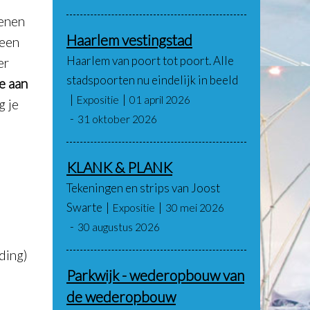
kenen
Haarlem vestingstad
 een
Haarlem van poort tot poort. Alle
er
stadspoorten nu eindelijk in beeld
e aan
Expositie
01 april 2026
 je
31 oktober 2026
KLANK & PLANK
Tekeningen en strips van Joost
Swarte
Expositie
30 mei 2026
30 augustus 2026
ding)
Parkwijk - wederopbouw van
de wederopbouw