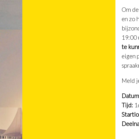
Om de 
en zo 
bijzon
19:00 
te kun
eigen 
spraak
Meld j
Datum 
Tijd:
16
Startlo
Deeln