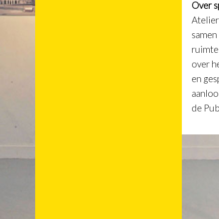
Over 
Atelie
samen 
ruimte
over h
en gesp
aanloo
de Pub