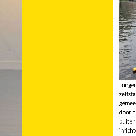
Jonger
zelfst
gemeen
door d
buiten
inricht