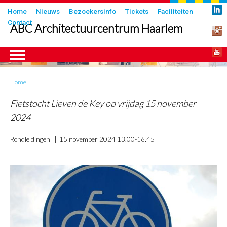
Overslaan
Submenu
Home
Nieuws
Bezoekersinfo
Tickets
Faciliteiten
en
Contact
in
ABC Architectuurcentrum Haarlem
naar
header
de
inhoud
gaan
Home
Kruimelpad
ngen
Fietstocht Lieven de Key op vrijdag 15 november
2024
Rondleidingen
15 november 2024
13.00-16.45