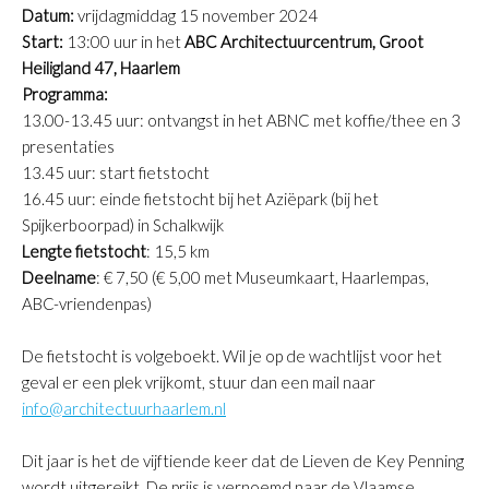
Datum:
vrijdagmiddag 15 november 2024
Start:
13:00 uur in het
ABC Architectuurcentrum, Groot
Heiligland 47, Haarlem
Programma:
13.00-13.45 uur: ontvangst in het ABNC met koffie/thee en 3
presentaties
13.45 uur: start fietstocht
16.45 uur: einde fietstocht bij het Aziëpark (bij het
Spijkerboorpad) in Schalkwijk
Lengte fietstocht
: 15,5 km
Deelname
: € 7,50 (€ 5,00 met Museumkaart, Haarlempas,
ABC-vriendenpas)
De fietstocht is volgeboekt. Wil je op de wachtlijst voor het
geval er een plek vrijkomt, stuur dan een mail naar
info@architectuurhaarlem.nl
Dit jaar is het de vijftiende keer dat de Lieven de Key Penning
wordt uitgereikt. De prijs is vernoemd naar de Vlaamse