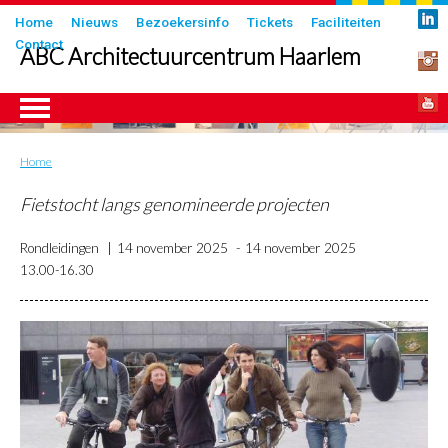
Overslaan
Submenu
Home
Nieuws
Bezoekersinfo
Tickets
Faciliteiten
en
Contact
in
ABC Architectuurcentrum Haarlem
naar
header
de
inhoud
gaan
Home
Kruimelpad
ngen
Fietstocht langs genomineerde projecten
Rondleidingen
14 november 2025
14 november 2025
13.00-16.30