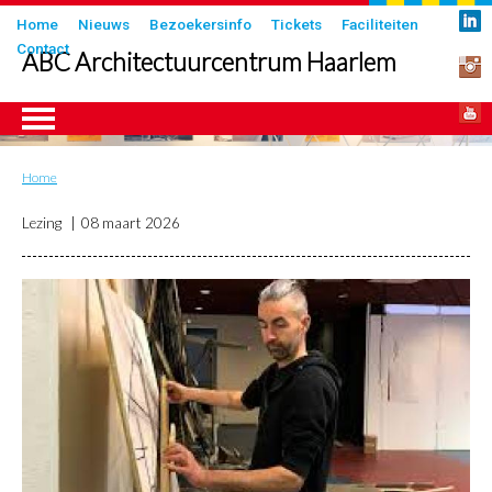
Overslaan
Submenu
Home
Nieuws
Bezoekersinfo
Tickets
Faciliteiten
en
Contact
in
ABC Architectuurcentrum Haarlem
naar
header
de
inhoud
gaan
Home
Kruimelpad
ngen
Lezing
08 maart 2026