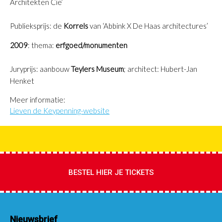
Architekten Cie’
Publieksprijs
: de
Korrels
van ‘Abbink X De Haas architectures’
2009
: thema:
erfgoed/monumenten
Juryprijs
: aanbouw
Teylers Museum
; architect: Hubert-Jan
Henket
Meer informatie:
Lieven de Keypenning-website
BESTEL HIER JE TICKETS
Nieuwsbrief