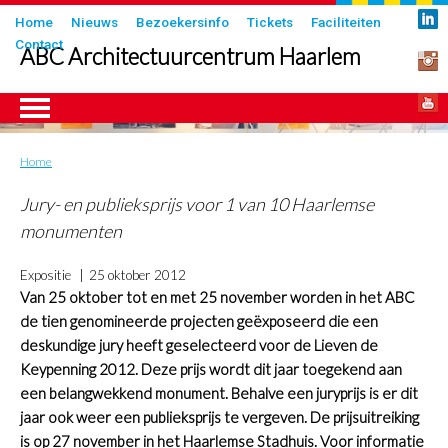
Overslaan
Submenu
Home
Nieuws
Bezoekersinfo
Tickets
Faciliteiten
en
Contact
in
ABC Architectuurcentrum Haarlem
naar
header
de
inhoud
gaan
Home
Kruimelpad
ngen
Jury- en publieksprijs voor 1 van 10 Haarlemse
monumenten
Expositie
25 oktober 2012
Van 25 oktober tot en met 25 november worden in het ABC
de tien genomineerde projecten geëxposeerd die een
deskundige jury heeft geselecteerd voor de Lieven de
Keypenning 2012. Deze prijs wordt dit jaar toegekend aan
een belangwekkend monument. Behalve een juryprijs is er dit
jaar ook weer een publieksprijs te vergeven. De prijsuitreiking
is op 27 november in het Haarlemse Stadhuis. Voor informatie