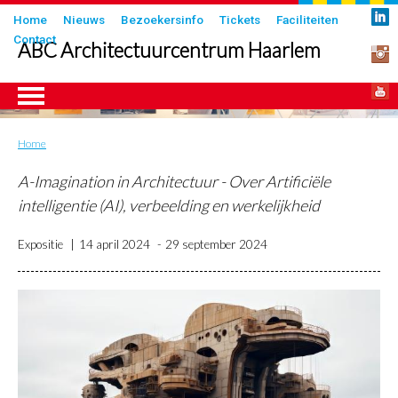
Overslaan
Submenu
Home
Nieuws
Bezoekersinfo
Tickets
Faciliteiten
en
Contact
in
ABC Architectuurcentrum Haarlem
naar
header
de
inhoud
gaan
Home
Kruimelpad
ngen
A-Imagination in Architectuur - Over Artificiële
intelligentie (AI), verbeelding en werkelijkheid
Expositie
14 april 2024
29 september 2024