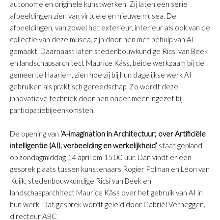
autonome en originele kunstwerken. Zij laten een serie
afbeeldingen zien van virtuele en nieuwe musea. De
afbeeldingen, van zowel het exterieur, interieur als ook van de
collectie van deze musea, zijn door hen met behulp van AI
gemaakt. Daarnaast laten stedenbouwkundige Ricsi van Beek
en landschapsarchitect Maurice Käss, beide werkzaam bij de
gemeente Haarlem, zien hoe zij bij hun dagelijkse werk AI
gebruiken als praktisch gereedschap. Zo wordt deze
innovatieve techniek door hen onder meer ingezet bij
participatiebijeenkomsten.
D
e opening van
‘A-imagination in Architectuur; over Artificiële
intelligentie (AI), verbeelding en werkelijkheid’
staat gepland
op zondagmiddag 14 april om 15.00 uur. Dan vindt er een
gesprek plaats tussen kunstenaars Rogier Polman en Léon van
Kuijk, stedenbouwkundige Ricsi van Beek en
landschasparchitect Maurice Käss over het gebruik van AI in
hun werk. Dat gesprek wordt geleid door Gabriël Verheggen,
directeur ABC