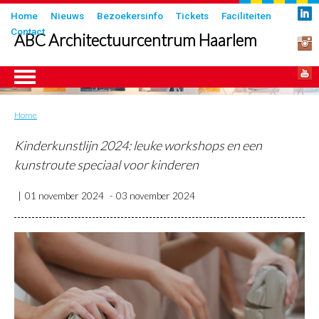
Overslaan
Submenu
Home
Nieuws
Bezoekersinfo
Tickets
Faciliteiten
en
Contact
in
ABC Architectuurcentrum Haarlem
naar
header
de
inhoud
gaan
Home
Kruimelpad
ngen
Kinderkunstlijn 2024: leuke workshops en een
kunstroute speciaal voor kinderen
01 november 2024
03 november 2024