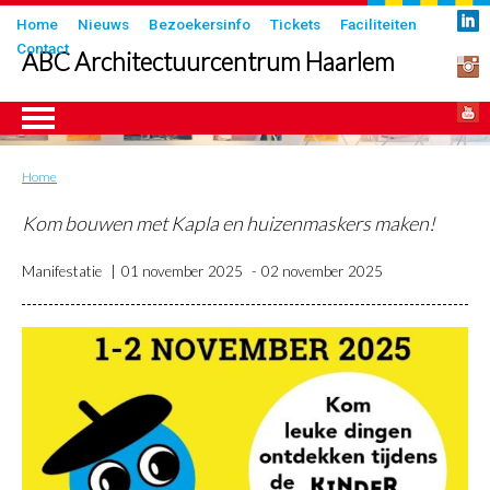
Overslaan
Submenu
Home
Nieuws
Bezoekersinfo
Tickets
Faciliteiten
en
Contact
in
ABC Architectuurcentrum Haarlem
naar
header
de
inhoud
gaan
Home
Kruimelpad
ngen
Kom bouwen met Kapla en huizenmaskers maken!
Manifestatie
01 november 2025
02 november 2025