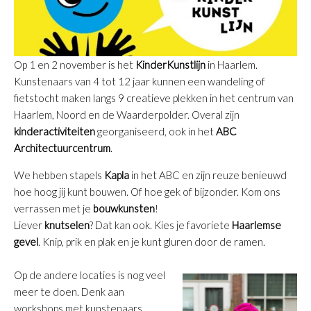
Op 1 en 2 november is het
KinderKunstlijn
in Haarlem.
Kunstenaars van 4 tot 12 jaar kunnen een wandeling of
fietstocht maken langs 9 creatieve plekken in het centrum van
Haarlem, Noord en de Waarderpolder. Overal zijn
kinderactiviteiten
georganiseerd, ook in het
ABC
Architectuurcentrum
.
We hebben stapels
Kapla
in het ABC en zijn reuze benieuwd
hoe hoog jij kunt bouwen. Of hoe gek of bijzonder. Kom ons
verrassen met je
bouwkunsten
!
Liever
knutselen
? Dat kan ook. Kies je favoriete
Haarlemse
gevel
. Knip, prik en plak en je kunt gluren door de ramen.
Op de andere locaties is nog veel
meer te doen. Denk aan
workshops met kunstenaars,