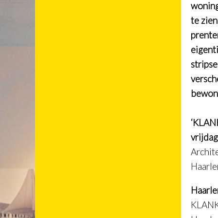
woning
te zie
prente
eigent
stripse
versch
bewon
‘KLANK
vrijda
Archit
Haarl
Haarle
KLANK 