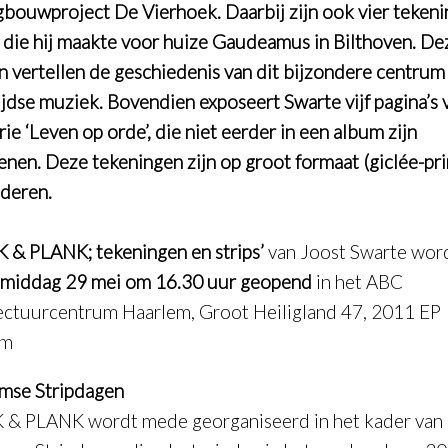
bouwproject De Vierhoek. Daarbij zijn ook vier teken
n die hij maakte voor huize Gaudeamus in Bilthoven. De
n vertellen de geschiedenis van dit bijzondere centrum
ijdse muziek. Bovendien exposeert Swarte vijf pagina’s v
rie ‘Leven op orde’, die niet eerder in een album zijn
enen. Deze tekeningen zijn op groot formaat (giclée-pri
deren.
 & PLANK; tekeningen en strips’
van Joost Swarte wor
gmiddag 29 mei om 16.30 uur geopend
in het ABC
ectuurcentrum Haarlem, Groot Heiligland 47, 2011 EP
em
mse Stripdagen
& PLANK wordt mede georganiseerd in het kader van