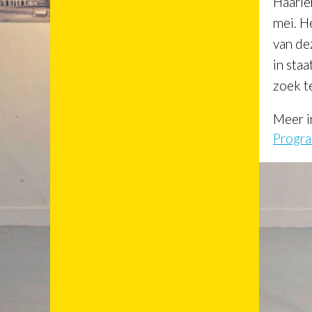
Haarle
mei. H
van dez
in sta
zoek t
Meer i
Progra