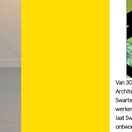
Van 30
Archit
Swarte
werken
laat Sw
ontwor