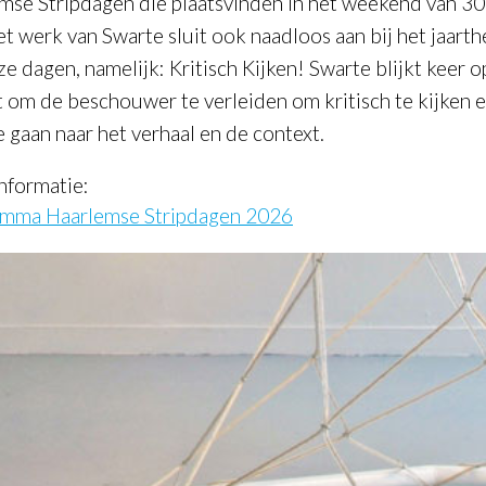
mse Stripdagen die plaatsvinden in het weekend van 30
et werk van Swarte sluit ook naadloos aan bij het jaart
e dagen, namelijk: Kritisch Kijken! Swarte blijkt keer o
at om de beschouwer te verleiden om kritisch te kijken 
e gaan naar het verhaal en de context.
nformatie:
mma Haarlemse Stripdagen 2026