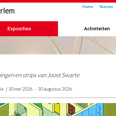
Submenu
Home
Nieuws
arlem
in
header
Exposities
Activiteiten
imelpad
ingen en strips van Joost Swarte
ie
30 mei 2026
30 augustus 2026