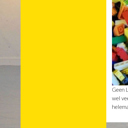
Geen L
wel ve
helema