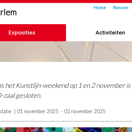
Submenu
Home
Nieuws
arlem
in
header
Exposities
Activiteiten
imelpad
ns het Kunstlijn-weekend op 1 en 2 november is
zaal gesloten.
tatie
01 november 2025
02 november 2025