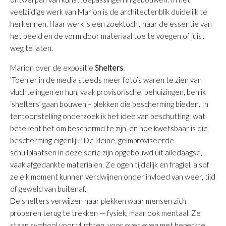
veelzijdige werk van Marion is de architectenblik duidelijk te
herkennen. Haar werk is een zoektocht naar de essentie van
het beeld en de vorm door materiaal toe te voegen of juist
weg te laten.
Marion over de expositie
Shelters
:
'Toen er in de media steeds meer foto’s waren te zien van
vluchtelingen en hun, vaak provisorische, behuizingen, ben ik
‘shelters’ gaan bouwen – plekken die bescherming bieden.
In
tentoonstelling
onderzoek ik het idee van beschutting: wat
betekent het om beschermd te zijn, en hoe kwetsbaar is die
bescherming eigenlijk? De kleine, geïmproviseerde
schuilplaatsen in deze serie zijn opgebouwd uit alledaagse,
vaak afgedankte materialen. Ze ogen tijdelijk en fragiel, alsof
ze elk moment kunnen verdwijnen onder invloed van weer, tijd
of geweld van buitenaf.
De shelters verwijzen naar plekken waar mensen zich
proberen terug te trekken — fysiek, maar ook mentaal. Ze
staan symbool voor vluchten, voor overleven met beperkte