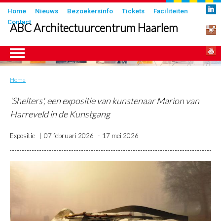
Overslaan
Submenu
Home
Nieuws
Bezoekersinfo
Tickets
Faciliteiten
en
Contact
in
ABC Architectuurcentrum Haarlem
naar
header
de
inhoud
gaan
Home
Kruimelpad
ngen
'Shelters', een expositie van kunstenaar Marion van
Harreveld in de Kunstgang
Expositie
07 februari 2026
17 mei 2026