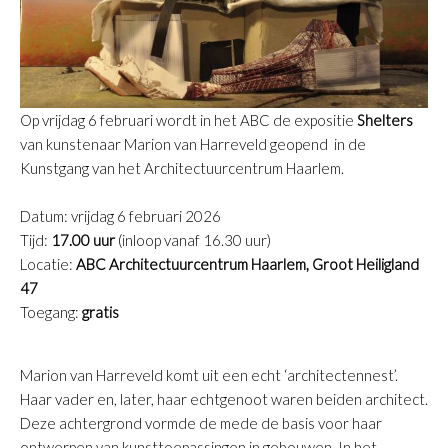
Op vrijdag 6 februari wordt in het ABC de expositie
Shelters
van kunstenaar Marion van Harreveld geopend in de
Kunstgang van het Architectuurcentrum Haarlem.
D
atum: vrijdag 6 februari 2026
Tijd:
17.00 uur
(inloop vanaf 16.30 uur)
L
ocatie:
ABC Architectuurcentrum Haarlem, Groot Heiligland
47
T
oegang:
gratis
Marion van Harreveld komt uit een echt ‘architectennest’.
Haar vader en, later, haar echtgenoot waren beiden architect.
Deze achtergrond vormde de mede de basis voor haar
ontwerpen van kunsttoepassingen in gebouwen. In het