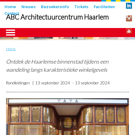
Overslaan
Submenu
Home
Nieuws
Bezoekersinfo
Tickets
Faciliteiten
en
Contact
in
ABC Architectuurcentrum Haarlem
naar
header
de
inhoud
gaan
Home
Kruimelpad
ngen
Ontdek de Haarlemse binnenstad tijdens een
wandeling langs karakteristieke winkelgevels
Rondleidingen
13 september 2024
13 september 2024