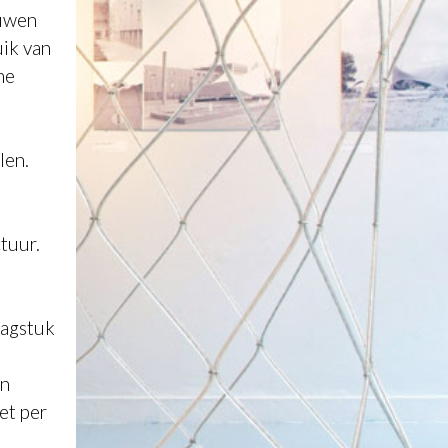
ouwen
uik van
he
len.
tuur.
aagstuk
an
et per