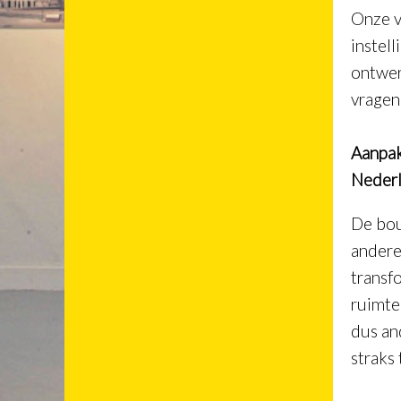
Onze v
instel
ontwer
vragen
Aanpak
Nederl
De bou
andere
transf
ruimte
dus an
straks