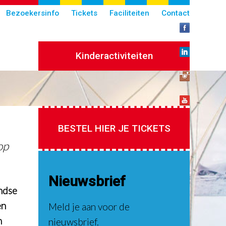
Bezoekersinfo
Tickets
Faciliteiten
Contact
Kinderactiviteiten
BESTEL HIER JE TICKETS
op
Nieuwsbrief
ndse
en
Meld je aan voor de
n
nieuwsbrief.