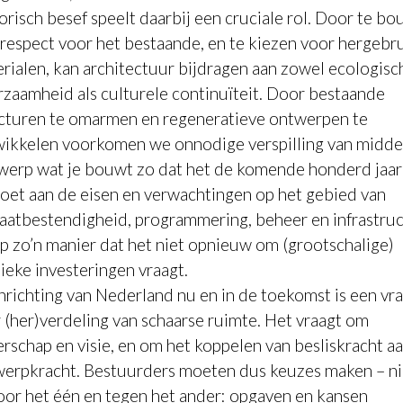
orisch besef speelt daarbij een cruciale rol. Door te b
respect voor het bestaande, en te kiezen voor hergebr
rialen, kan architectuur bijdragen aan zowel ecologisc
zaamheid als culturele continuïteit. Door bestaande
cturen te omarmen en regeneratieve ontwerpen te
ikkelen voorkomen we onnodige verspilling van midde
erp wat je bouwt zo dat het de komende honderd jaar
oet aan de eisen en verwachtingen op het gebied van
aatbestendigheid, programmering, beheer en infrastruc
p zo’n manier dat het niet opnieuw om (grootschalige)
ieke investeringen vraagt.
nrichting van Nederland nu en in de toekomst is een vr
 (her)verdeling van schaarse ruimte. Het vraagt om
erschap en visie, en om het koppelen van besliskracht a
erpkracht. Bestuurders moeten dus keuzes maken – ni
oor het één en tegen het ander: opgaven en kansen