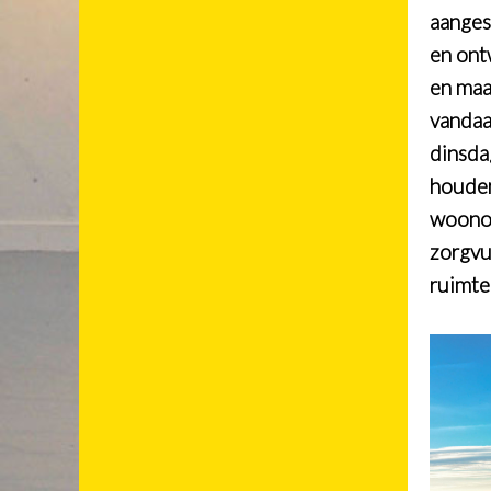
aanges
en ont
en maa
vandaa
dinsda
houden
woonop
zorgvu
ruimtel