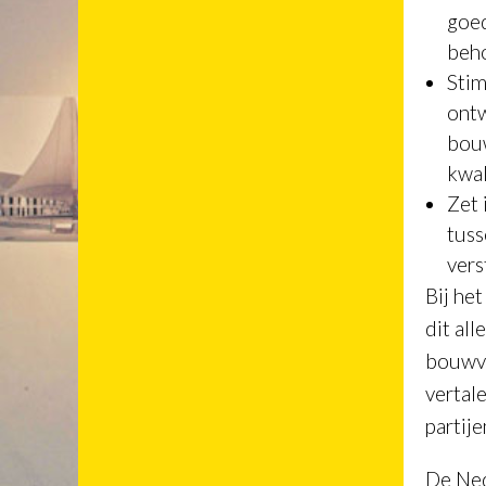
goed
beho
Stim
ontw
bouw
kwal
Zet 
tuss
vers
Bij he
dit al
bouwve
vertal
partije
De Ned