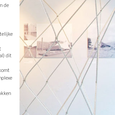
in de
elijke
g
l) dit
 komt
mplexe
rokken