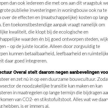
epen dan ook iedereen die met ons aan dit vraagstuk w
 grote publieke investeringen in woningbouw ook na te
 over de effecten en (maatschappelijke) kosten op lang
n. Een toekomstbestendige aanpak vraagt namelijk om
ijke kwaliteit, die klopt bij de ecologische en
happelijke waarden én bij goed ontworpen steden, wij
en – op de juiste locatie. Alleen door zorgvuldig te
pen kunnen betaalbaarheid, leefbaarheid en ruimtelijk
eit daar goed integreren.
ectuur Overal stelt daarom negen aanbevelingen voo
steer en zet nú in op een duurzame bouwcultuur. Zoda
sector de noodzakelijke transitie kan maken en kan
steren in maatregelen op lange termijn die bijdragen aa
komen van CO2- en stikstofuitstoot. Alles wat we daa
g hebben, is er immers al.