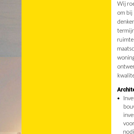
Wij ro
om bij
denken
termij
ruimtel
maatsc
woning
ontwer
kwalit
Archit
Inve
bouw
inve
voor
nodi