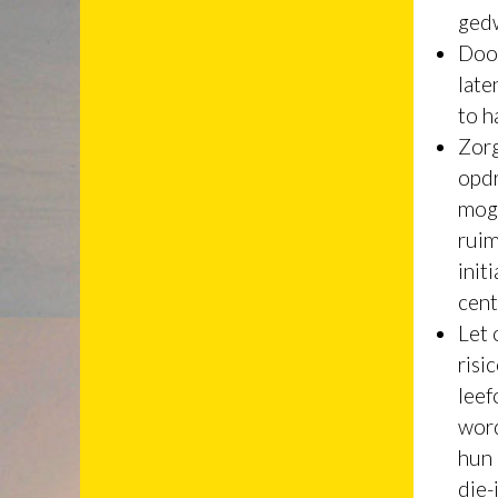
gedw
Door
late
to h
Zorg
opdr
moge
ruim
init
cent
Let 
risi
leef
word
hun 
die-