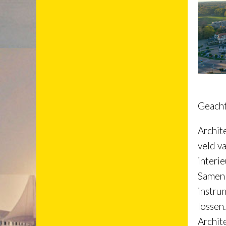
Geacht
Archit
veld v
interie
Samen z
instru
lossen
Archit