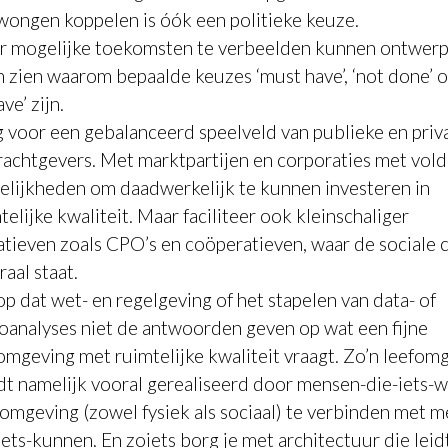
ongen koppelen is óók een politieke keuze.
 mogelijke toekomsten te verbeelden kunnen ontwerp
n zien waarom bepaalde keuzes ‘
must have’
, ‘
not done’
of
ave
’ zijn.
 voor een gebalanceerd speelveld van publieke en priv
achtgevers. Met marktpartijen en corporaties met vol
lijkheden om daadwerkelijk te kunnen investeren in
telijke kwaliteit. Maar faciliteer ook kleinschaliger
iatieven zoals CPO’s en coöperatieven, waar de sociale 
raal staat.
op dat wet- en regelgeving of het stapelen van data- of
coanalyses niet de antwoorden geven op wat een fijne
omgeving met ruimtelijke kwaliteit vraagt. Zo’n leefom
t namelijk vooral gerealiseerd door mensen-die-iets-wi
omgeving (zowel fysiek als sociaal) te verbinden met 
iets-kunnen. En zoiets borg je met architectuur die leid