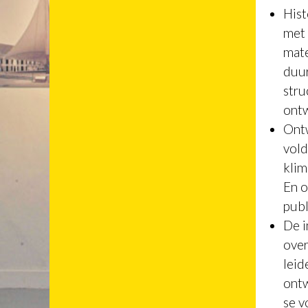
Hist
met 
mate
duur
stru
ontw
Ontw
vold
klim
En o
publ
De i
over
leid
ontw
se v