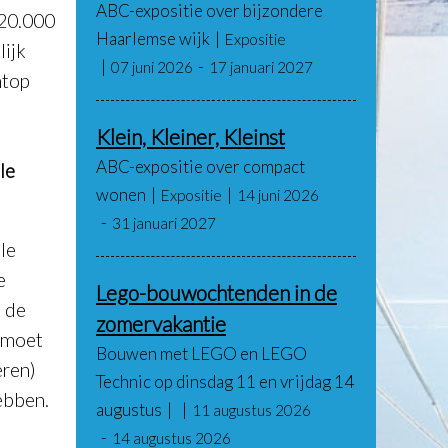
ABC-expositie over bijzondere
 20.000
Haarlemse wijk
Expositie
lijk
07 juni 2026
17 januari 2027
ntop
Klein, Kleiner, Kleinst
ABC-expositie over compact
le
wonen
Expositie
14 juni 2026
31 januari 2027
le
e
Lego-bouwochtenden in de
 de
zomervakantie
t moet
Bouwen met LEGO en LEGO
eren)
Technic op dinsdag 11 en vrijdag 14
ebben.
augustus
11 augustus 2026
14 augustus 2026