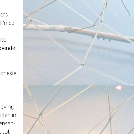
ers
 ‘
nice
ate
doende
cohesie
geving
llen in
mensen-
t tot