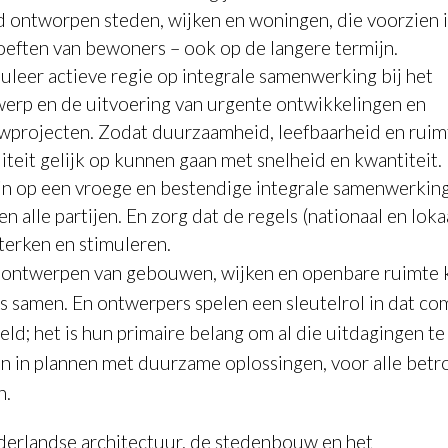
 ontworpen steden, wijken en woningen, die voorzien 
eften van bewoners – ook op de langere termijn.
uleer actieve regie op integrale samenwerking bij het
erp en de uitvoering van urgente ontwikkelingen en
projecten. Zodat duurzaamheid, leefbaarheid en ruimt
iteit gelijk op kunnen gaan met snelheid en kwantiteit.
in op een vroege en bestendige integrale samenwerkin
en alle partijen. En zorg dat de regels (nationaal en lokaa
terken en stimuleren.
t ontwerpen van gebouwen, wijken en openbare ruimte
les samen. En ontwerpers spelen een sleutelrol in dat co
ld; het is hun primaire belang om al die uitdagingen te
en in plannen met duurzame oplossingen, voor alle bet
n.
erlandse architectuur, de stedenbouw en het