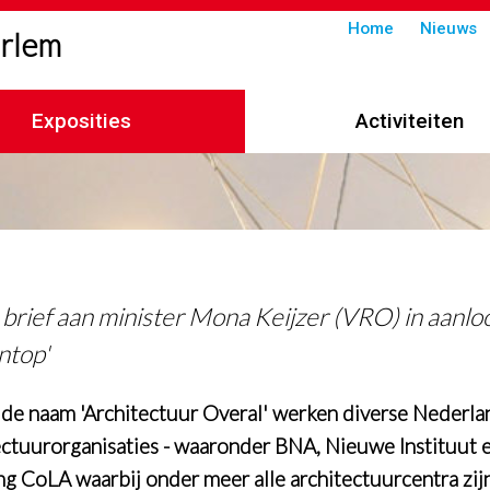
Submenu
Home
Nieuws
arlem
in
header
Exposities
Activiteiten
imelpad
brief aan minister Mona Keijzer (VRO) in aanlo
ntop'
de naam 'Architectuur Overal' werken diverse Nederla
ectuurorganisaties - waaronder BNA, Nieuwe Instituut 
ing CoLA waarbij onder meer alle architectuurcentra zij