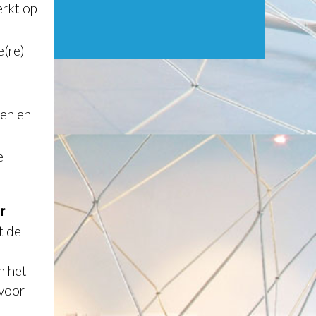
erkt op
e(re)
ken en
e
r
t de
n het
rvoor