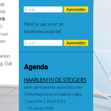
aap
nd.
rik
Meld je aan voor de
).
kindernieuwsbrief.
 uur
een
pelen
g. Dat
Agenda
HAARLEM IN DE STEIGERS
semi-permanente expositie over
Ontwikkelzones in stad en regio
Expositie
10 juli 2021
01 januari 2028