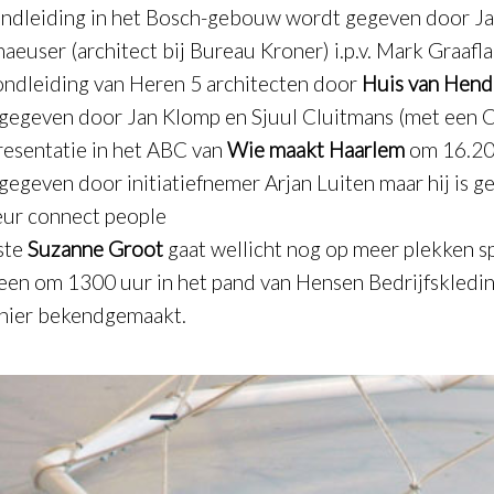
ondleiding in het Bosch-gebouw wordt gegeven door J
aeuser (architect bij Bureau Kroner) i.p.v. Mark Graafla
ondleiding van Heren 5 architecten door
Huis van Hend
gegeven door Jan Klomp en Sjuul Cluitmans (met een C
resentatie in het ABC van
Wie maakt Haarlem
om 16.20
gegeven door initiatiefnemer Arjan Luiten maar hij is g
eur connect people
iste
Suzanne Groot
gaat wellicht nog op meer plekken s
leen om 1300 uur in het pand van Hensen Bedrijfskledin
hier bekendgemaakt.