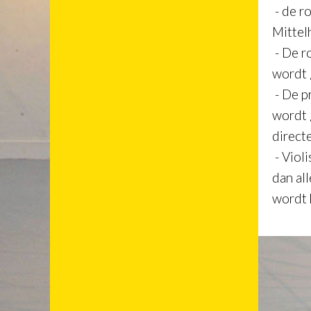
- de r
Mittelh
- De r
wordt 
- De p
wordt 
direct
- Viol
dan al
wordt 