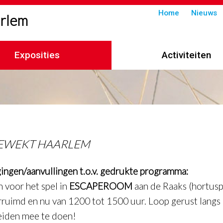
Submenu
Home
Nieuws
arlem
in
header
Exposities
Activiteiten
imelpad
EWEKT HAARLEM
gingen/aanvullingen t.o.v. gedrukte programma:
n voor het spel in
ESCAPEROOM
aan de Raaks (hortusp
erruimd en nu van 1200 tot 1500 uur. Loop gerust langs 
leiden mee te doen!