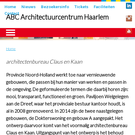
Overslaan
Submenu
Home
Nieuws
Bezoekersinfo
Tickets
Faciliteiten
en
Contact
in
ABC Architectuurcentrum Haarlem
naar
header
de
inhoud
gaan
Home
Kruimelpad
ngen
architectenbureau Claus en Kaan
Provincie Noord-Holland werkt toe naar vernieuwende
gebouwen, die passen bij hun manier van werken en passen in
de omgeving. De geformuleerde termen die daarbij horen zijn:
mooi, transparant, functioneel en groen. Paviljoen Welgelegen
aan de Dreef, waar het provinciale bestuur kantoor houdt, is
al in 2008 gerenoveerd. In 2014 zijn de twee naastgelegen
gebouwen, de Dokterswoning en gebouw A aangepakt. Het
ontwerp daarvoor komt van het voormalig architectenbureau
Claus en Kaan. Uitgangspunt van het ontwerp is het behoud