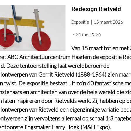
Redesign Rietveld
Expositie
15 maart 2026
31 mei 2026
Van 15 maart tot en met
het ABC Architectuurcentrum Haarlem de expositie Re
ld. Deze tentoonstelling laat wereldberoemde
ontwerpen van Gerrit Rietveld (1888-1964) zien maar
n twist. De expositie bestaat uit zo’n 60 fantastische m
nstenaars en architecten van over de hele wereld die zi
 laten inspireren door Rietvelds werk. Zij hebben op d
ontwerpen van Rietveld een eigenzinnige variatie beda
ntwerpen zijn vervolgens allemaal op schaal 1:3 nage
entoonstellingsmaker Harry Hoek (M&H Expo).