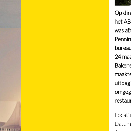
Op din
het A
was af
Pennin
burea
24 maar
Bakene
maakte
uitdag
omgega
restau
Locati
Datum: