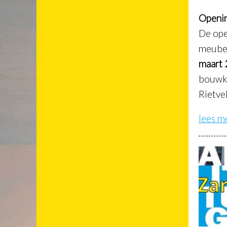
Openi
De ope
meubel
maart 
bouwku
Rietve
lees m