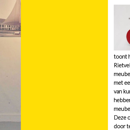
toont 
Rietve
meubel
met ee
van ku
hebben
meubel
Deze o
door t