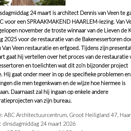
sdagmiddag 24 maart is architect Dennis van Veen te ga
BC voor een SPRAAKMAKEND HAARLEM-lezing. Van V
gelopen november de troste winnaar van de Lieven de 
g 2025 voor de restauratie van de Bakenessertoren doo
u
Van Veen restauratie en erfgoed
. Tijdens zijn presenta
t gaat hij vertellen over het proces van de restauratie
ssertoren en toelichten wat dit zo’n bijzonder project
. Hij gaat onder meer in op de specifieke problemen en
ingen die men tegenkwam en de wijze hoe hiermee is
an. Daarnaast zal hij ingaan op enkele andere
ratieprojecten van zijn bureau.
e: ABC Architectuurcentrum, Groot Heiligland 47, Haa
 dinsdagmiddag 24 maart 2026