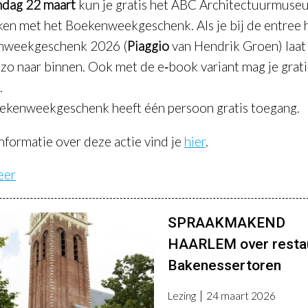
ndag 22 maart
kun je gratis het ABC Architectuurmuse
en met het Boekenweekgeschenk. Als je bij de entree
nweekgeschenk 2026 (
Piaggio
van Hendrik Groen) laat 
 zo naar binnen. Ook met de e‑book variant mag je grati
.
ekenweekgeschenk heeft één persoon gratis toegang.
nformatie over deze actie vind je
hier
.
eer
SPRAAKMAKEND
HAARLEM over restau
Bakenessertoren
Lezing
24 maart 2026