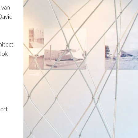
 van
David
hitect
 Ook
oort