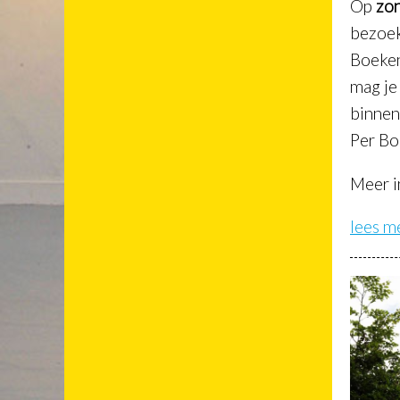
Op
zo
bezoek
Boeke
mag je
binnen
Per Bo
Meer i
lees m