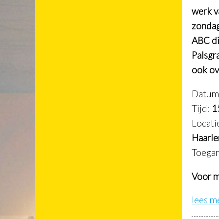
werk va
zondag
ABC di
Palsgr
ook ove
Datum
Tijd:
1
Locati
Haarl
Toega
Voor m
lees m