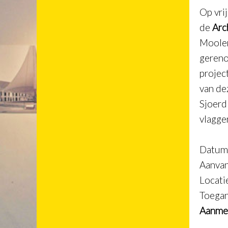
Op vri
de
Arc
Moolen
gereno
projec
van de
Sjoerd
vlagge
Datum:
Aanvan
Locati
Toegan
Aanmel