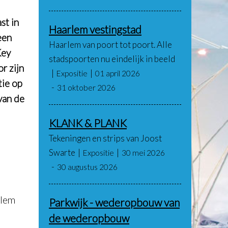
st in
Haarlem vestingstad
een
Haarlem van poort tot poort. Alle
Key
stadspoorten nu eindelijk in beeld
r zijn
Expositie
01 april 2026
tie op
31 oktober 2026
 van de
KLANK & PLANK
Tekeningen en strips van Joost
Swarte
Expositie
30 mei 2026
30 augustus 2026
rlem
Parkwijk - wederopbouw van
de wederopbouw