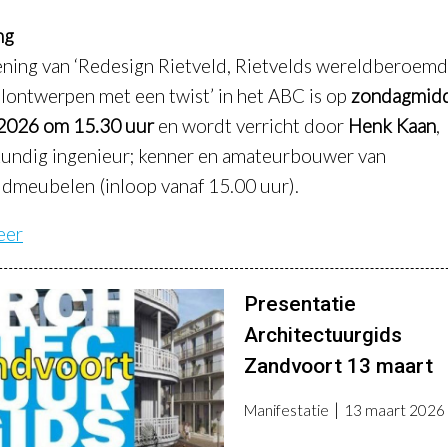
ng
ning van ‘Redesign Rietveld, Rietvelds wereldberoem
ontwerpen met een twist’ in het ABC is op
zondagmid
2026 om 15.30 uur
en wordt verricht door
Henk Kaan
,
ndig ingenieur; kenner en amateurbouwer van
ldmeubelen (inloop vanaf 15.00 uur).
eer
Presentatie
Architectuurgids
Zandvoort 13 maart
Manifestatie
13 maart 2026