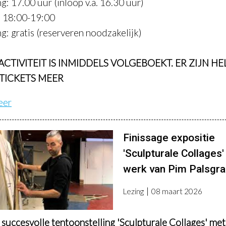
g: 17.00 uur (inloop v.a. 16.30 uur)
: 18:00-19:00
g: gratis (reserveren noodzakelijk)
ACTIVITEIT IS INMIDDELS VOLGEBOEKT. ER ZIJN HE
TICKETS MEER
eer
Finissage expositie
'Sculpturale Collages
werk van Pim Palsgra
Lezing
08 maart 2026
succesvolle tentoonstelling 'Sculpturale Collages' met