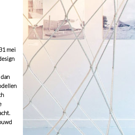
 31 mei
design
 dan
odellen
ch
e
cht.
bouwd