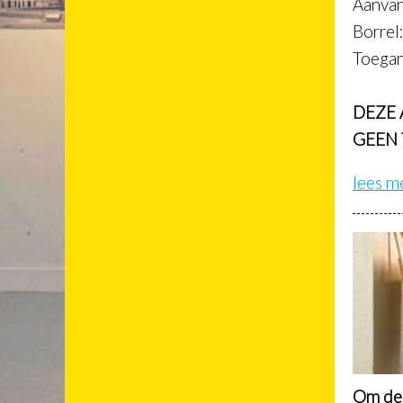
Aanvan
Borrel
Toegan
DEZE 
GEEN 
lees m
Om de 