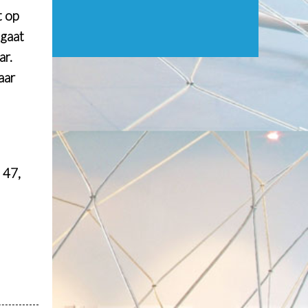
t op
 gaat
ar.
aar
 47,