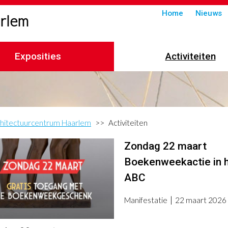
Submenu
Home
Nieuws
arlem
in
header
Exposities
Activiteiten
hitectuurcentrum Haarlem
Activiteiten
imelpad
Zondag 22 maart
Boekenweekactie in 
ABC
Manifestatie
22 maart 2026