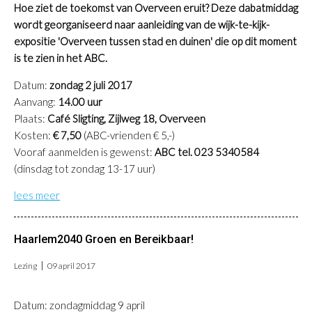
Hoe ziet de toekomst van Overveen eruit? Deze dabatmiddag
wordt georganiseerd naar aanleiding van de wijk-te-kijk-
expositie 'Overveen tussen stad en duinen' die op dit moment
is te zien in het ABC.
Datum:
zondag 2 juli 2017
Aanvang:
14.00 uur
Plaats:
Café Sligting, Zijlweg 18, Overveen
Kosten:
€ 7,50
(ABC-vrienden € 5,-)
Vooraf aanmelden is gewenst:
ABC tel. 023 5340584
(dinsdag tot zondag 13-17 uur)
lees meer
Haarlem2040 Groen en Bereikbaar!
Lezing
09 april 2017
Datum: zondagmiddag 9 april