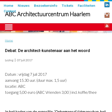
Overslaan
Submenu
Home
Nieuws
Bezoekersinfo
Tickets
Faciliteiten
en
Contact
in
ABC Architectuurcentrum Haarlem
naar
header
de
inhoud
gaan
Home
Kruimelpad
ngen
Debat: De architect-kunstenaar aan het woord
Lezing
07 juli 2017
Datum : vrijdag 7 juli 2017
aanvang 15.30 uur. (duur max. 1,5 uur)
locatie: ABC
toegang 5,00 euro (ABC Vrienden 3,00 ) incl. koffie/thee
In het kader van de expositie ‘Onbegrensd Vakmanschap, het