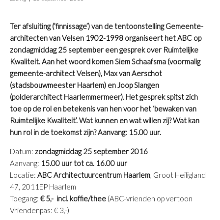
Ter afsluiting (’finnissage’) van de tentoonstelling Gemeente-
architecten van Velsen 1902-1998 organiseert het ABC op
zondagmiddag 25 september een gesprek over Ruimtelijke
Kwaliteit. Aan het woord komen Siem Schaafsma (voormalig
gemeente-architect Velsen), Max van Aerschot
(stadsbouwmeester Haarlem) en Joop Slangen
(polderarchitect Haarlemmermeer). Het gesprek spitst zich
toe op de rol en betekenis van hen voor het ‘bewaken van
Ruimtelijke Kwaliteit’. Wat kunnen en wat willen zij? Wat kan
hun rol in de toekomst zijn? Aanvang: 15.00 uur.
Datum:
zondagmiddag 25 september 2016
Aanvang:
15.00 uur tot ca. 16.00 uur
Locatie:
ABC Architectuurcentrum Haarlem
, Groot Heiligland
47, 2011EP Haarlem
Toegang:
€ 5,- incl. koffie/thee
(ABC-vrienden op vertoon
Vriendenpas: € 3,-)