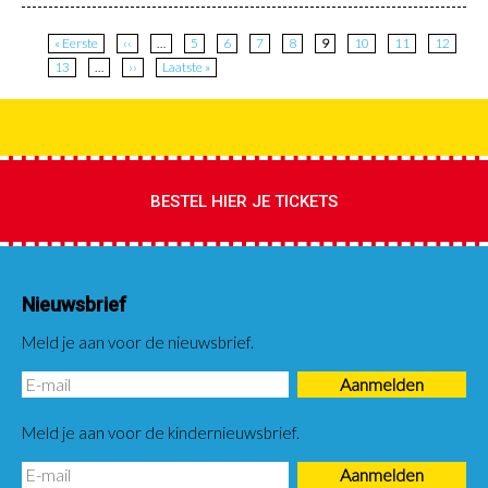
Paginatie
Eerste
« Eerste
Vorige
‹‹
…
Page
5
Page
6
Page
7
Page
8
Huidige
9
Page
10
Page
11
Page
12
pagina
pagina
pagina
Page
13
…
Volgende
››
Laatste
Laatste »
pagina
pagina
BESTEL HIER JE TICKETS
Nieuwsbrief
Meld je aan voor de nieuwsbrief.
Meld je aan voor de kindernieuwsbrief.