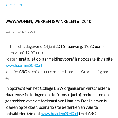
lees meer
WWW.WONEN, WERKEN & WINKELEN in 2040
Lezing
14 juni 2016
datum:
dinsdagavond 14 juni 2016
-
aanvang: 19.30 uur
(zaal
open vanaf 19.00 uur)
kosten:
gratis, let op: aanmelding vooraf is noodzakelijk via site
www.haarlem2040.nl
locatie:
ABC
Architectuurcentrum Haarlem, Groot Heiligland
47
In opdracht van het College B&W organiseren verscheidene
Haarlemse instellingen en platforms in juni bijeenkomsten en
gesprekken over de toekomst van Haarlem. Doel hiervan is
ideeën op te doen, scenario’s te bedenken en visie te
ontwikkelen (zie ook
www.haarlem2040.nl
.) Het ABC