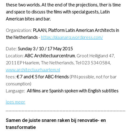
these two worlds. At the end of the projections, ther is time
and space to discuss the films with special guests, Latin
American bites and bar.
Organization:
PLAAN, Platform Latin American Architects in
the Netherlands
-
https://plaanarq.wordpress.com/
Date:
Sunday 3 / 10 / 17 May 2015
Location:
ABC Architectuurcentrum
, Groot Heiligland 47,
2011 EP Haarlem, The Netherlands, Tel 023 534 0584,
www.architectuurhaarlem.nl
fees:
€ 7 and € 5 for ABC-friends
(PIN possible, not for bar
consumption)
Language:
All films are Spanish spoken with English subtitles
lees meer
Samen de juiste snaren raken bij renovatie- en
transformatie