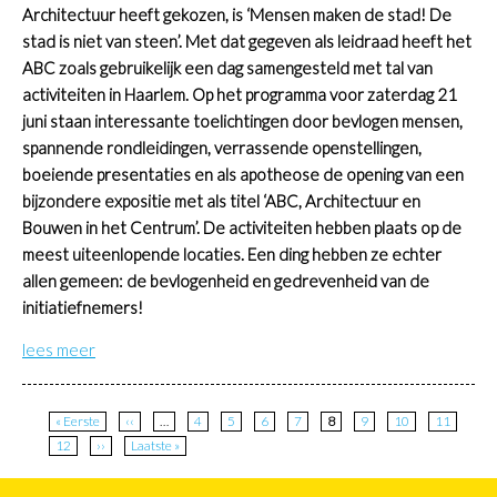
Architectuur heeft gekozen, is ‘Mensen maken de stad! De
stad is niet van steen’. Met dat gegeven als leidraad heeft het
ABC zoals gebruikelijk een dag samengesteld met tal van
activiteiten in Haarlem. Op het programma voor zaterdag 21
juni staan interessante toelichtingen door bevlogen mensen,
spannende rondleidingen, verrassende openstellingen,
boeiende presentaties en als apotheose de opening van een
bijzondere expositie met als titel ‘ABC, Architectuur en
Bouwen in het Centrum’. De activiteiten hebben plaats op de
meest uiteenlopende locaties. Een ding hebben ze echter
allen gemeen: de bevlogenheid en gedrevenheid van de
initiatiefnemers!
lees meer
Paginatie
Eerste
« Eerste
Vorige
‹‹
…
Page
4
Page
5
Page
6
Page
7
Huidige
8
Page
9
Page
10
Page
11
pagina
pagina
pagina
Page
12
Volgende
››
Laatste
Laatste »
pagina
pagina