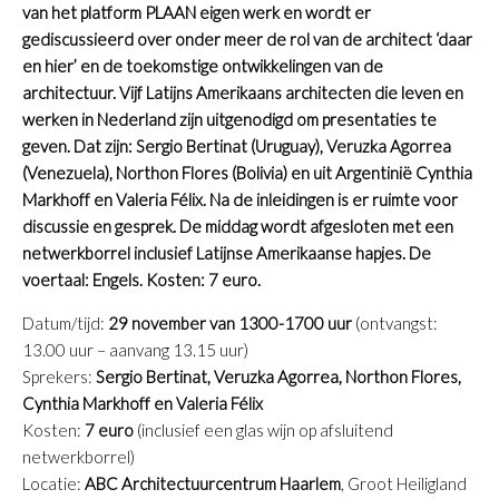
van het platform PLAAN eigen werk en wordt er
gediscussieerd over onder meer de rol van de architect ‘daar
en hier’ en de toekomstige ontwikkelingen van de
architectuur. Vijf Latijns Amerikaans architecten die leven en
werken in Nederland zijn uitgenodigd om presentaties te
geven. Dat zijn: Sergio Bertinat (Uruguay), Veruzka Agorrea
(Venezuela), Northon Flores (Bolivia) en uit Argentinië Cynthia
Markhoff en Valeria Félix. Na de inleidingen is er ruimte voor
discussie en gesprek. De middag wordt afgesloten met een
netwerkborrel inclusief Latijnse Amerikaanse hapjes. De
voertaal: Engels. Kosten: 7 euro.
Datum/tijd:
29 november van 1300-1700 uur
(ontvangst:
13.00 uur – aanvang 13.15 uur)
Sprekers:
Sergio Bertinat, Veruzka Agorrea, Northon Flores,
Cynthia Markhoff en Valeria Félix
Kosten:
7 euro
(inclusief een glas wijn op afsluitend
netwerkborrel)
Locatie:
ABC Architectuurcentrum Haarlem
, Groot Heiligland