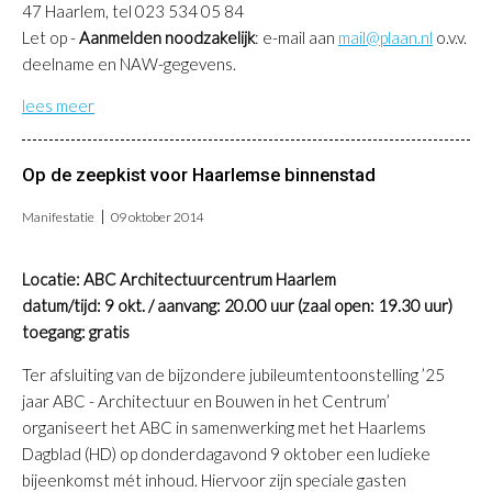
47 Haarlem, tel 023 534 05 84
Let op -
Aanmelden noodzakelijk
: e-mail aan
mail@plaan.nl
o.v.v.
deelname en NAW-gegevens.
lees meer
Op de zeepkist voor Haarlemse binnenstad
Manifestatie
09 oktober 2014
Locatie: ABC Architectuurcentrum Haarlem
datum/tijd: 9 okt. / aanvang: 20.00 uur (zaal open: 19.30 uur)
toegang: gratis
Ter afsluiting van de bijzondere jubileumtentoonstelling ’25
jaar ABC - Architectuur en Bouwen in het Centrum’
organiseert het ABC in samenwerking met het Haarlems
Dagblad (HD) op donderdagavond 9 oktober een ludieke
bijeenkomst mét inhoud. Hiervoor zijn speciale gasten