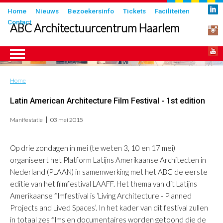
Overslaan
Submenu
Home
Nieuws
Bezoekersinfo
Tickets
Faciliteiten
en
Contact
in
ABC Architectuurcentrum Haarlem
naar
header
de
inhoud
gaan
Home
Kruimelpad
ngen
Latin American Architecture Film Festival - 1st edition
Manifestatie
03 mei 2015
Op drie zondagen in mei (te weten 3, 10 en 17 mei)
organiseert het Platform Latijns Amerikaanse Architecten in
Nederland (PLAAN) in samenwerking met het ABC de eerste
editie van het filmfestival LAAFF. Het thema van dit Latijns
Amerikaanse filmfestival is ‘Living Architecture - Planned
Projects and Lived Spaces’. In het kader van dit festival zullen
in totaal zes films en documentaires worden getoond die de