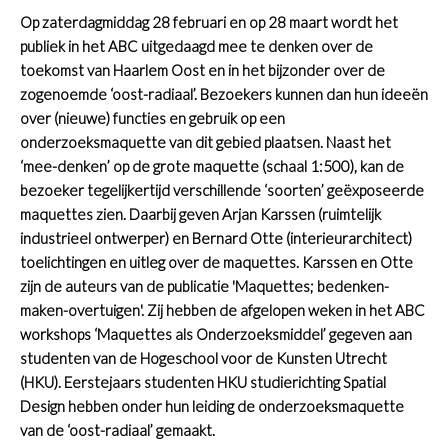
Op zaterdagmiddag 28 februari en op 28 maart wordt het
publiek in het ABC uitgedaagd mee te denken over de
toekomst van Haarlem Oost en in het bijzonder over de
zogenoemde ‘oost-radiaal’. Bezoekers kunnen dan hun ideeën
over (nieuwe) functies en gebruik op een
onderzoeksmaquette van dit gebied plaatsen. Naast het
‘mee-denken’ op de grote maquette (schaal 1:500), kan de
bezoeker tegelijkertijd verschillende ‘soorten’ geëxposeerde
maquettes zien. Daarbij geven Arjan Karssen (ruimtelijk
industrieel ontwerper) en Bernard Otte (interieurarchitect)
toelichtingen en uitleg over de maquettes. Karssen en Otte
zijn de auteurs van de publicatie 'Maquettes; bedenken-
maken-overtuigen'. Zij hebben de afgelopen weken in het ABC
workshops ‘Maquettes als Onderzoeksmiddel’ gegeven aan
studenten van de Hogeschool voor de Kunsten Utrecht
(HKU). Eerstejaars studenten HKU studierichting Spatial
Design hebben onder hun leiding de onderzoeksmaquette
van de ‘oost-radiaal’ gemaakt.