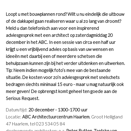
Loopt u met bouwplannen rond? Wilt u nu eindelijk die uitbouw
of de dakkapel gaan realiseren waar u al zo lang van droomt?
Meld u dan telefonisch aan voor een inspirerend
adviesgesprek met een architect op zaterdagmiddag 20
december in het ABC. In een sessie van circa een half uur
krijgt u een vrijblijvend advies op basis van uw wensen en
ideeën met daarbij een of meerdere schetsen die
behulpzaam kunnen zijn bij het verder uitdenken en uitwerken.
Tip: Neem indien mogelijk foto’s mee van de bestaande
situatie. De kosten voor zo’n adviesgesprek met snelschets
bedragen slechts minimaal 15 euro - maar u mag natuurlijk ook
meer geven! De opbrengst komt geheel ten goede aan de
Serious Request.
Datum/tijd:
20 december - 1300-1700 uur
Locatie:
ABC Architectuurcentrum Haarlem
, Groot Heiligland
47 Haarlem, tel 023 534 05 84
deelnemende architecten: o.a.
Peter Rutten, Taetske van