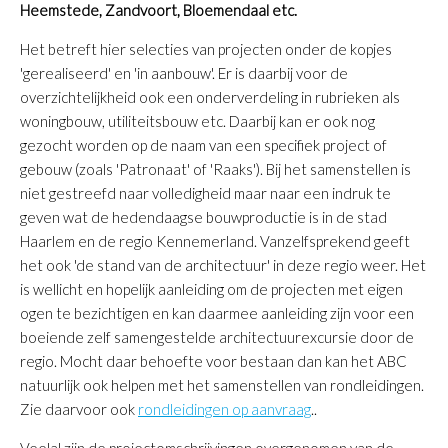
Heemstede, Zandvoort, Bloemendaal etc.
Het betreft hier selecties van projecten onder de kopjes
'gerealiseerd' en 'in aanbouw'. Er is daarbij voor de
overzichtelijkheid ook een onderverdeling in rubrieken als
woningbouw, utiliteitsbouw etc. Daarbij kan er ook nog
gezocht worden op de naam van een specifiek project of
gebouw (zoals 'Patronaat' of 'Raaks'). Bij het samenstellen is
niet gestreefd naar volledigheid maar naar een indruk te
geven wat de hedendaagse bouwproductie is in de stad
Haarlem en de regio Kennemerland. Vanzelfsprekend geeft
het ook 'de stand van de architectuur' in deze regio weer. Het
is wellicht en hopelijk aanleiding om de projecten met eigen
ogen te bezichtigen en kan daarmee aanleiding zijn voor een
boeiende zelf samengestelde architectuurexcursie door de
regio. Mocht daar behoefte voor bestaan dan kan het ABC
natuurlijk ook helpen met het samenstellen van rondleidingen.
Zie daarvoor ook
rondleidingen op aanvraag
..
Veelal zijn de projectomschrijvingen overgenomen van de