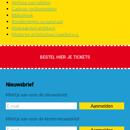
Verhuur van ruimten
Submenu
Cadeau- en boekwinkel
in
Bibliotheek
header
Rondleidingen op aanvraag
Afspraak met architect
Moderne architectuur Haarlem e.o.
BESTEL HIER JE TICKETS
Nieuwsbrief
Meld je aan voor de nieuwsbrief.
Meld je aan voor de kindernieuwsbrief.