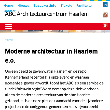
Overslaan
Submenu
Home
Nieuws
Bezoekersinfo
Tickets
Faciliteiten
en
Contact
in
ABC Architectuurcentrum Haarlem
naar
header
de
inhoud
gaan
Home
Kruimelpad
ngen
Moderne architectuur in Haarlem
e.o.
Om een beeld te geven wat in Haarlem en de regio
Kennemerland recentelijk is opgeleverd èn waaraan
momenteel gewerkt wordt, toont het ABC als een service de
rubriek 'nieuw in regio'. Werd eerst op deze plek voorheen
alleen de moderne architectuur van de stad Haarlem
getoond, nu is op deze plek ook aandacht voor de bijzondere
projecten in de omliggende gemeenten zoals bijvoorbeeld