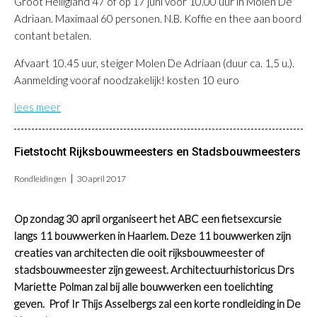
Groot Heiligland 47 of op 17 juni vóór 10.00 uur in Molen De
Adriaan. Maximaal 60 personen. N.B. Koffie en thee aan boord
contant betalen.
Afvaart 10.45 uur, steiger Molen De Adriaan (duur ca. 1,5 u.).
Aanmelding vooraf noodzakelijk! kosten 10 euro
lees meer
Fietstocht Rijksbouwmeesters en Stadsbouwmeesters
Rondleidingen
30 april 2017
Op zondag 30 april organiseert het ABC een fietsexcursie
langs 11 bouwwerken in Haarlem. Deze 11 bouwwerken zijn
creaties van architecten die ooit rijksbouwmeester of
stadsbouwmeester zijn geweest. Architectuurhistoricus Drs
Mariette Polman zal bij alle bouwwerken een toelichting
geven. Prof Ir Thijs Asselbergs zal een korte rondleiding in De