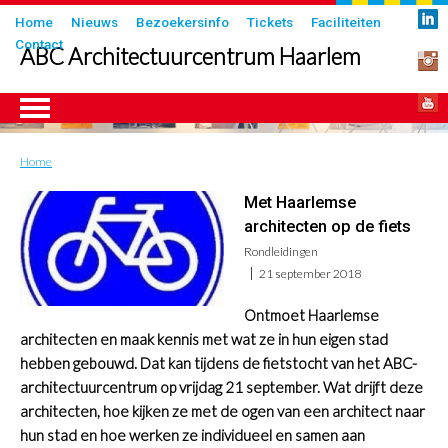
Overslaan
Submenu
Home
Nieuws
Bezoekersinfo
Tickets
Faciliteiten
en
Contact
in
ABC Architectuurcentrum Haarlem
naar
header
de
inhoud
gaan
Home
Kruimelpad
ngen
Met Haarlemse
architecten op de fiets
Rondleidingen
21 september 2018
Ontmoet Haarlemse
architecten en maak kennis met wat ze in hun eigen stad
hebben gebouwd. Dat kan tijdens de fietstocht van het ABC-
architectuurcentrum op vrijdag 21 september. Wat drijft deze
architecten, hoe kijken ze met de ogen van een architect naar
hun stad en hoe werken ze individueel en samen aan