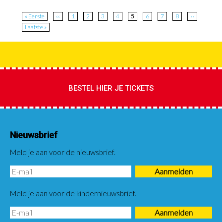
Paginatie
Eerste
« Eerste
Vorige
‹‹
Page
1
Page
2
Page
3
Page
4
Huidige
5
Page
6
Page
7
Page
8
Volgende
››
pagina
pagina
pagina
pagina
Laatste
Laatste »
pagina
BESTEL HIER JE TICKETS
Nieuwsbrief
Meld je aan voor de nieuwsbrief.
Meld je aan voor de kindernieuwsbrief.