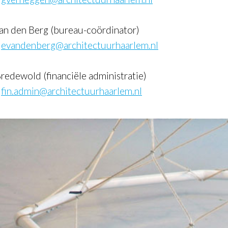
van den Berg (bureau-coördinator)
:
evandenberg@architectuurhaarlem.nl
redewold (financiële administratie)
:
fin.admin@architectuurhaarlem.nl