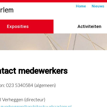
Submenu
Home
Nieuws
arlem
in
header
Exposities
Activiteiten
imelpad
tact medewerkers
on: 023 5340584 (algemeen)
l Verheggen (directeur)
:
gverheggen@architectuurhaarlem.nl