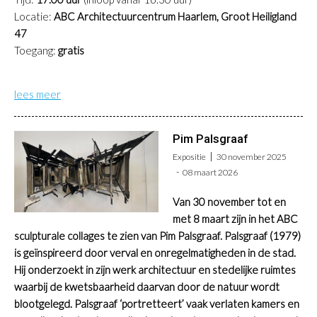
L
ocatie:
ABC Architectuurcentrum Haarlem, Groot Heiligland
47
T
oegang:
gratis
lees meer
Pim Palsgraaf
Expositie
30 november 2025
08 maart 2026
Van 30 november tot en
met 8 maart zijn in het ABC
sculpturale collages te zien van Pim Palsgraaf. Palsgraaf (1979)
is geïnspireerd door verval en onregelmatigheden in de stad.
Hij onderzoekt in zijn werk architectuur en stedelijke ruimtes
waarbij de kwetsbaarheid daarvan door de natuur wordt
blootgelegd. Palsgraaf ‘portretteert’ vaak verlaten kamers en