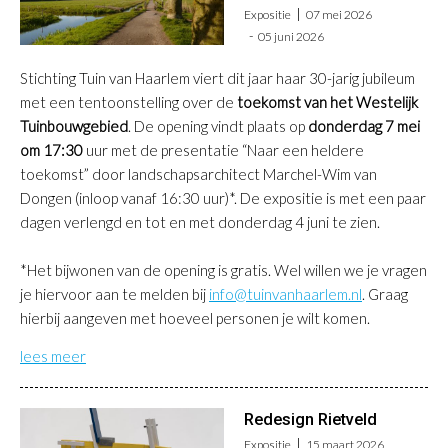
Expositie
07 mei 2026
05 juni 2026
Stichting Tuin van Haarlem viert dit jaar haar 30-jarig jubileum
met een tentoonstelling over de
toekomst van het Westelijk
Tuinbouwgebied
. De opening vindt plaats op
donderdag 7 mei
om 17:30
uur met de presentatie “Naar een heldere
toekomst” door landschapsarchitect Marchel-Wim van
Dongen (inloop vanaf 16:30 uur)*. De expositie is met een paar
dagen verlengd en tot en met donderdag 4 juni te zien.
*
Het bijwonen van de opening is gratis. Wel willen we je vragen
je hiervoor aan te melden bij
info@tuinvanhaarlem.nl
. Graag
hierbij aangeven met hoeveel personen je wilt komen.
lees meer
Redesign Rietveld
Expositie
15 maart 2026