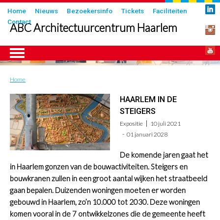
Overslaan
Submenu
Home
Nieuws
Bezoekersinfo
Tickets
Faciliteiten
en
Contact
in
ABC Architectuurcentrum Haarlem
naar
header
de
inhoud
gaan
Home
Kruimelpad
ngen
HAARLEM IN DE
STEIGERS
Expositie
10 juli 2021
01 januari 2028
De komende jaren gaat het
in Haarlem gonzen van de bouwactiviteiten. Steigers en
bouwkranen zullen in een groot aantal wijken het straatbeeld
gaan bepalen. Duizenden woningen moeten er worden
gebouwd in Haarlem, zo’n 10.000 tot 2030. Deze woningen
komen vooral in de 7 ontwikkelzones die de gemeente heeft