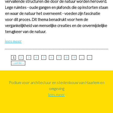
vervallende structuren die door de natuur worden heroverd.
Lege ruimtes - oude gangen en plafonds die op instorten staan
en waar de natuur het overneemt - voeden zijn fascinatie
voor dit proces. Dit thema benadrukt voor hem de
vergankelijkheid van menselijke creaties en de onvermijdelijke
terugkeer van de natuur.
lees meer
Paginatie
Huidige
1
Page
2
Page
3
Page
4
Page
5
Page
6
Page
7
Page
8
Page
9
…
Volgende
››
pagina
pagina
Laatste
Laatste »
pagina
Podium voor architectuur en stedenbouw van Haarlem en
omgeving
lees meer