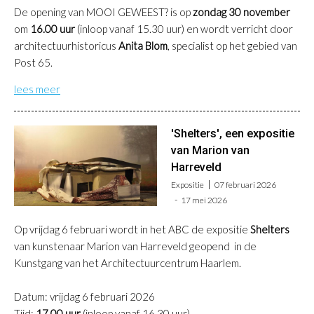
De opening van MOOI GEWEEST? is op
zondag 30 november
om
16.00 uur
(inloop vanaf 15.30 uur) en wordt verricht door
architectuurhistoricus
Anita Blom
, specialist op het gebied van
Post 65.
lees meer
'Shelters', een expositie
van Marion van
Harreveld
Expositie
07 februari 2026
17 mei 2026
Op vrijdag 6 februari wordt in het ABC de expositie
Shelters
van kunstenaar Marion van Harreveld geopend in de
Kunstgang van het Architectuurcentrum Haarlem.
D
atum: vrijdag 6 februari 2026
Tijd:
17.00 uur
(inloop vanaf 16.30 uur)