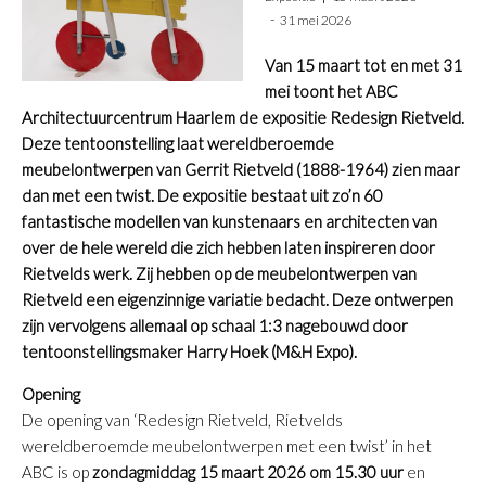
31 mei 2026
Van 15 maart tot en met 31
mei toont het ABC
Architectuurcentrum Haarlem de expositie Redesign Rietveld.
Deze tentoonstelling laat wereldberoemde
meubelontwerpen van Gerrit Rietveld (1888-1964) zien maar
dan met een twist. De expositie bestaat uit zo’n 60
fantastische modellen van kunstenaars en architecten van
over de hele wereld die zich hebben laten inspireren door
Rietvelds werk. Zij hebben op de meubelontwerpen van
Rietveld een eigenzinnige variatie bedacht. Deze ontwerpen
zijn vervolgens allemaal op schaal 1:3 nagebouwd door
tentoonstellingsmaker Harry Hoek (M&H Expo).
Opening
De opening van ‘Redesign Rietveld, Rietvelds
wereldberoemde meubelontwerpen met een twist’ in het
ABC is op
zondagmiddag 15 maart 2026 om 15.30 uur
en