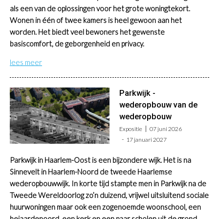
als een van de oplossingen voor het grote woningtekort.
Wonen in één of twee kamers is heel gewoon aan het
worden. Het biedt veel bewoners het gewenste
basiscomfort, de geborgenheid en privacy.
lees meer
Parkwijk -
wederopbouw van de
wederopbouw
Expositie
07 juni 2026
17 januari 2027
Parkwijk in Haarlem-Oost is een bijzondere wijk. Het is na
Sinnevelt in Haarlem-Noord de tweede Haarlemse
wederopbouwwijk.
In korte tijd stampte men in Parkwijk na de
Tweede Wereldoorlog zo’n duizend, vrijwel uitsluitend sociale
huurwoningen maar ook een zogenoemde woonschool, een
bejaardenoord, een kerk en een paar scholen uit de grond.