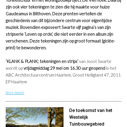
Toneelschuur en het woningbouwproject De Vierhoek. Daarbij
zijn ook vier tekeningen te zien die hij maakte voor huize
Gaudeamus in Bilthoven. Deze prenten vertellen de
geschiedenis van dit bijzondere centrum voor eigentijdse
muziek. Bovendien exposeert Swarte vijf pagina’s van zijn
stripserie ‘Leven op orde’, die niet eerder in een album zijn
verschenen. Deze tekeningen zijn op groot formaat (giclée-
print) te bewonderen.
‘KLANK & PLANK; tekeningen en strips’
van Joost Swarte
wordt op
vrijdagmiddag 29 mei om 16.30 uur geopend
in het
ABC Architectuurcentrum Haarlem, Groot Heiligland 47, 2011
EP Haarlem
lees meer
De toekomst van het
Westelijk
Tuinbouwgebied