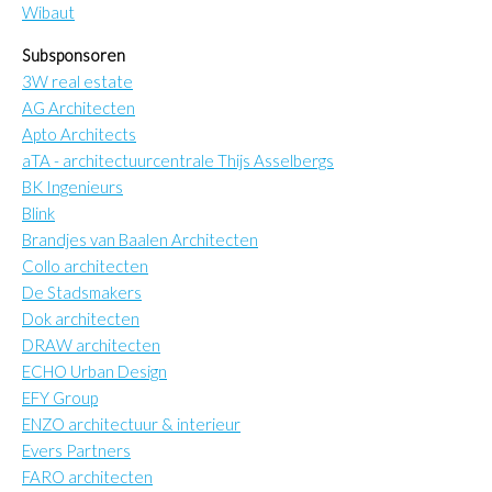
Wibaut
Subsponsoren
3W real estate
AG Architecten
Apto Architects
aTA - architectuurcentrale Thijs Asselbergs
BK Ingenieurs
Blink
Brandjes van Baalen Architecten
Collo architecten
De Stadsmakers
Dok architecten
DRAW architecten
ECHO Urban Design
EFY Group
ENZO architectuur & interieur
Evers Partners
FARO architecten