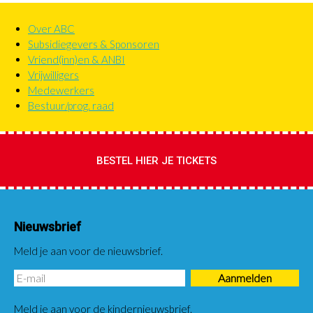
Over ABC
Primaire
Subsidiegevers & Sponsoren
links
Vriend(inn)en & ANBI
lvl
Vrijwilligers
2&3
Medewerkers
Bestuur/prog. raad
BESTEL HIER JE TICKETS
Nieuwsbrief
Meld je aan voor de nieuwsbrief.
Meld je aan voor de kindernieuwsbrief.