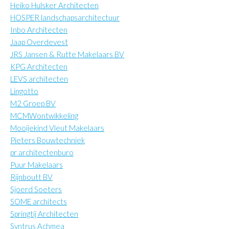
Heiko Hulsker Architecten
HOSPER landschapsarchitectuur
Inbo Architecten
Jaap Overdevest
JRS Jansen & Rutte Makelaars BV
KPG Architecten
LEVS architecten
Lingotto
M2 Groep BV
MCMWontwikkeling
Mooijekind Vleut Makelaars
Pieters Bouwtechniek
pr architectenburo
Puur Makelaars
Rijnboutt BV
Sjoerd Soeters
SOME architects
Springtij Architecten
Syntrus Achmea