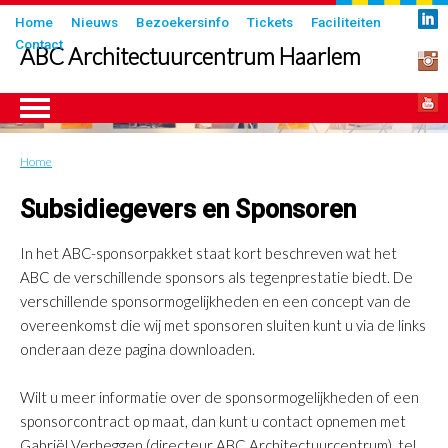
Overslaan
Submenu
Home
Nieuws
Bezoekersinfo
Tickets
Faciliteiten
en
Contact
in
ABC Architectuurcentrum Haarlem
naar
header
de
inhoud
gaan
Home
Kruimelpad
Subsidiegevers en Sponsoren
In het ABC-sponsorpakket staat kort beschreven wat het
ABC de verschillende sponsors als tegenprestatie biedt. De
verschillende sponsormogelijkheden en een concept van de
overeenkomst die wij met sponsoren sluiten kunt u via de links
onderaan deze pagina downloaden.
Wilt u meer informatie over de sponsormogelijkheden of een
sponsorcontract op maat, dan kunt u contact opnemen met
Gabriël Verheggen (directeur ABC Architectuurcentrum), tel.